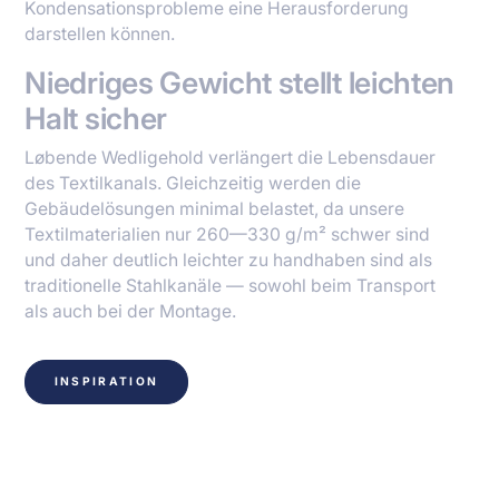
Kondensationsprobleme eine Herausforderung
darstellen können.
Niedriges Gewicht stellt leichten
Halt sicher
Løbende Wedligehold verlängert die Lebensdauer
des Textilkanals. Gleichzeitig werden die
Gebäudelösungen minimal belastet, da unsere
Textilmaterialien nur 260—330 g/m² schwer sind
und daher deutlich leichter zu handhaben sind als
traditionelle Stahlkanäle — sowohl beim Transport
als auch bei der Montage.
INSPIRATION