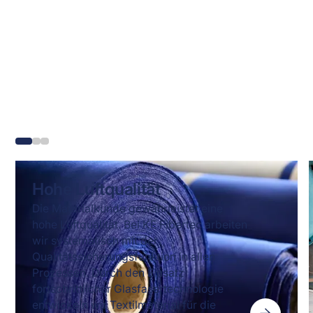
Know-how und
Fasertechnologie hinter
unseren Lösungen
Hohe Luftqualität
Die Materialkunde gewährleistet eine
hohe Luftqualität. Bei KE Fibertec arbeiten
wir systematisch mit der
Qualitätssicherungsfunktion in allen
Prozessen. Durch den Einsatz
fortschrittlicher Glasfasertechnologie
entwickeln wir Textilmaterial für die