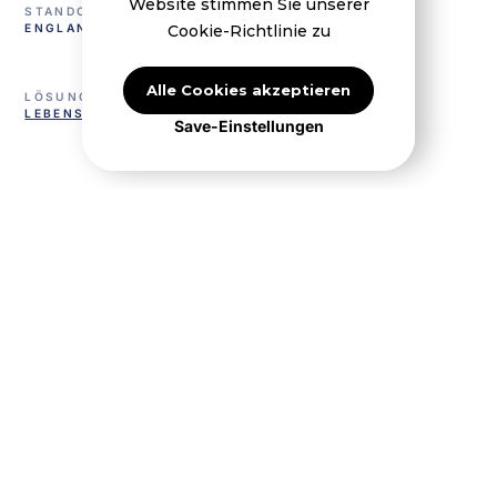
Website stimmen Sie unserer
STANDORT
KUNDE
ENGLAND
TULPENFUTTER
Cookie-Richtlinie zu
Alle Cookies akzeptieren
LÖSUNG
BELÜFTUNG
LEBENSMITTEL
KE INTERIOR
Save-Einstellungen