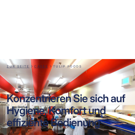
Tulip Foods
ZUR SEITE
CASES
TULIP FOODS
Konzentrieren Sie sich auf
Hygiene, Komfort und
effiziente Bedienung