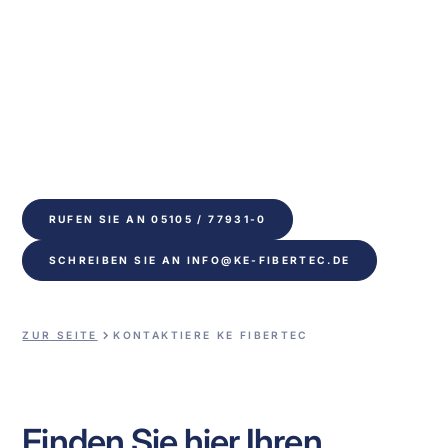
Wir stehen
für Sie bereit
Bitte kontaktieren Sie uns, wenn Sie Fragen zu 
unseren Dienstleistungen haben oder weitere 
Informationen wünschen. Wir werden uns bemühen, 
so schnell wie möglich zu antworten.
RUFEN SIE AN 05105 / 77931-0
SCHREIBEN SIE AN INFO@KE-FIBERTEC.DE
ZUR SEITE
KONTAKTIERE KE FIBERTEC
Finden Sie hier Ihren