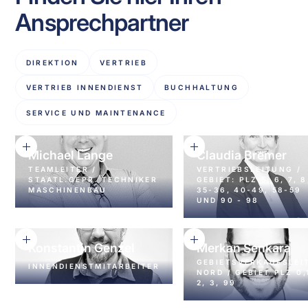
Ansprechpartner
DIREKTION
VERTRIEB
VERTRIEB INNENDIENST
BUCHHALTUNG
SERVICE UND MAINTENANCE
Michael Lange
Claudia Bremer
TEAMLEITER /
VERTRIEBSLEITUNG /
STAATL.GEPR. TECHNIKER
GEBIET: PLZ 5, 6, 7, 8
MASCHINENBAU
35-36, 40-49, 58-59
UND 90 - 98
BÜRO: 05105 / 77931-13 -
MOBIL: 0170 / 3258652
MOBIL/WHATSAPP: 015
ML@KE-FIBERTEC.DE
15017950
CB@KE-FIBERTEC.DE
Konstantin Genzel
Merkan Senkara
GEBIETSVERKAUFSLEI
INNENDIENSTMITARBEITER
NORD / GEBIET PLZ 0,
2, 3, 99
TELEFON 05105 / 77931-
19
MOBIL/WHATSAPP: 015
KG@KE-FIBERTEC.DE