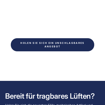
optimieren?
Bereit, Zeit für Ihr Nächstes Projekt zu sparen.
Füllen Sie das Formular aus und kontaktieren Sie
uns innerhalb von 24 Stunden. Sie erhalten eine
unverbindliche Beratung von unseren
technischen Experten.
HOLEN SIE SICH EIN UNSCHLAGBARES
ANGEBOT
Bereit für tragbares Lüften?