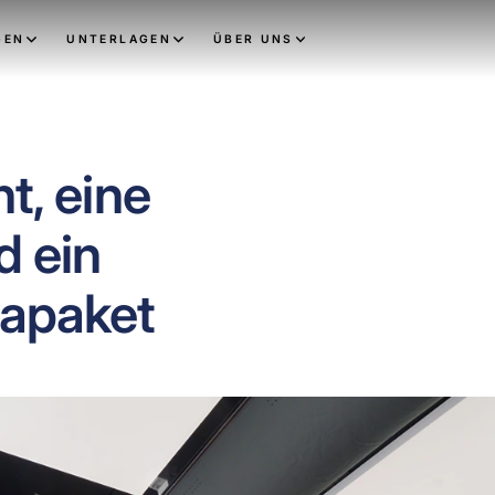
GEN
UNTERLAGEN
ÜBER UNS
nt, eine
d ein
apaket