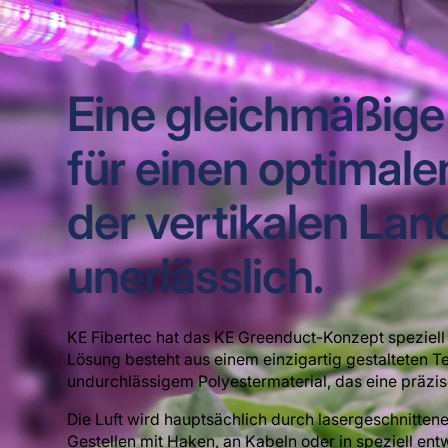
Eine gleichmäßige 
für einen optimale
der vertikalen Lan
unerlässlich.
KE Fibertec hat das KE Greenduct-Konzept speziell
Lösung besteht aus einem einzigartig gestalteten T
undurchlässigem Polyestermaterial, das eine präzise
Die Luft wird hauptsächlich durch lasergeschnittene
Gestellen mit Haken, an Kabeln oder in speziell e