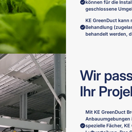
können für die Insta
geschlossene Umgeb
KE GreenDuct kann m
Behandlung (zugela
behandelt werden, d
Wir pass
Ihr Proje
Mit KE GreenDuct Bree
Anbauumgebungen in
spezielle Fächer, KE