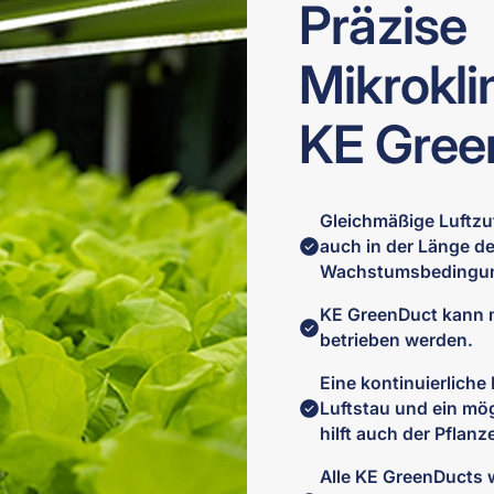
Präzise
Mikrokl
KE Gree
Gleichmäßige Luftzuf
auch in der Länge de
Wachstumsbedingunge
KE GreenDuct kann 
betrieben werden.
Eine kontinuierlich
Luftstau und ein m
hilft auch der Pflanz
Alle KE GreenDucts 