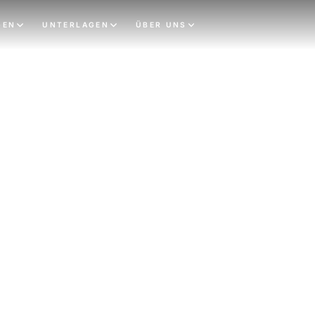
GEN
UNTERLAGEN
ÜBER UNS
ndwirtschaft
ie
 einheitliche