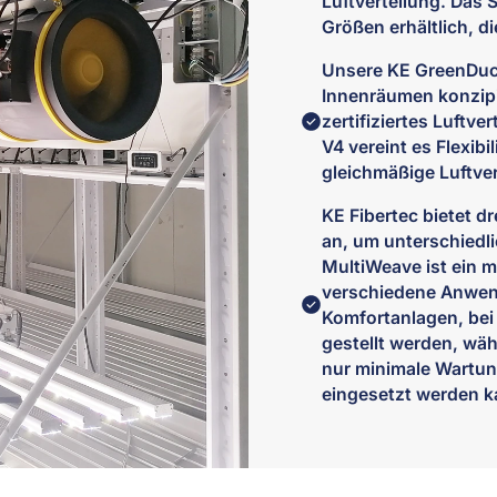
Luftverteilung. Das 
Größen erhältlich, 
Unsere KE GreenDuct
Innenräumen konzipie
zertifiziertes Luftv
V4 vereint es Flexib
gleichmäßige Luftver
KE Fibertec bietet dr
an, um unterschiedl
MultiWeave ist ein mu
verschiedene Anwend
Komfortanlagen, bei
gestellt werden, wäh
nur minimale Wartung
eingesetzt werden k