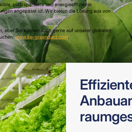
exible, platzsparende und energieeffiziente
gen angepasst ist. Wir bieten die Lösung aus von
n, aber Sie können auch gerne auf unserer globalen
suchen:
www.ke-greenduct.com
.
Effizien
Anbauan
raumges