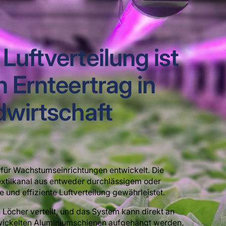
Luftverteilung ist
n Ernteertrag in
dwirtschaft
 für Wachstumseinrichtungen entwickelt. Die
extilkanal aus entweder durchlässigem oder
 und effiziente Luftverteilung gewährleistet.
 Löcher verteilt, und das System kann direkt an
ntwickelten Aluminiumschienen aufgehängt werden,