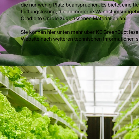
die nur wenig Platz beanspruchen. Es bietet eine fl
Lüftungslösung, die an moderne Wachstumsumgebun
Cradle to Cradle zugelassenen Materialien an.
Sie können hier unten mehr über KE GreenDuct lese
Website nach weiteren technischen Informationen 