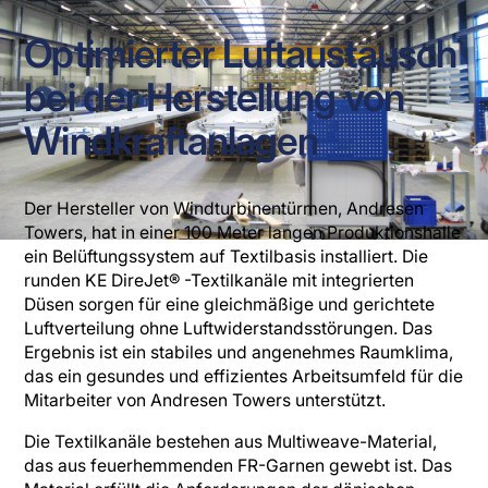
Optimierter Luftaustausch
bei der Herstellung von
Windkraftanlagen
Der Hersteller von Windturbinentürmen, Andresen
Towers, hat in einer 100 Meter langen Produktionshalle
ein Belüftungssystem auf Textilbasis installiert. Die
runden KE DireJet® -Textilkanäle mit integrierten
Düsen sorgen für eine gleichmäßige und gerichtete
Luftverteilung ohne Luftwiderstandsstörungen. Das
Ergebnis ist ein stabiles und angenehmes Raumklima,
das ein gesundes und effizientes Arbeitsumfeld für die
Mitarbeiter von Andresen Towers unterstützt.
Die Textilkanäle bestehen aus Multiweave-Material,
das aus feuerhemmenden FR-Garnen gewebt ist. Das