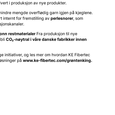
lvert i produksjon av nye produkter.
en mindre mengde overflødig garn igjen på kjeglene.
rt internt for fremstilling av
perlesnorer
, som
asjonskanaler.
onn restmaterialer
Fra produksjon til nye
 bli
CO₂-nøytral i våre danske fabrikker innen
e initiativer, og les mer om hvordan KE Fibertec
løsninger på
www.ke-fibertec.com/grøntenking.