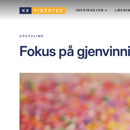
INSPIRASJON
LØSNI
UPCYCLING
Fokus på gjenvinni