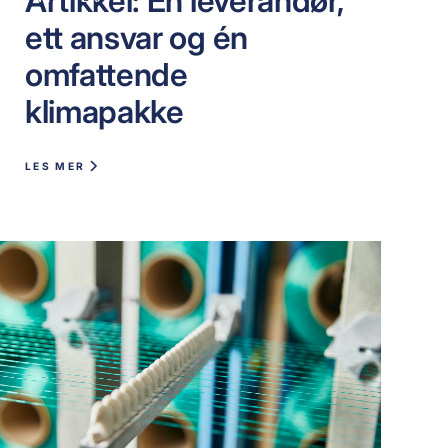
Artikkel: Én leverandør,
ett ansvar og én
omfattende
klimapakke
LES MER