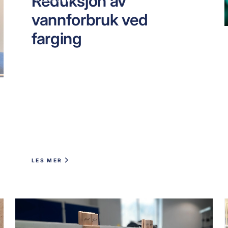
Reduksjon av
vannforbruk ved
farging
LES MER