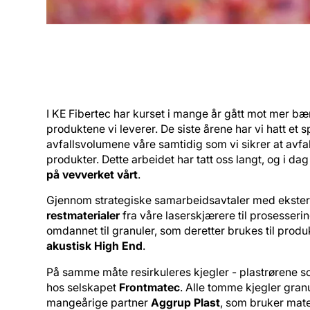
I KE Fibertec har kurset i mange år gått mot mer bæ
produktene vi leverer. De siste årene har vi hatt et 
avfallsvolumene våre samtidig som vi sikrer at avfal
produkter. Dette arbeidet har tatt oss langt, og i dag
på vevverket vårt
.
Gjennom strategiske samarbeidsavtaler med ekster
restmaterialer
fra våre laserskjærere til prosesserin
omdannet til granuler, som deretter brukes til produ
akustisk High End
.
På samme måte resirkuleres kjegler - plastrørene som 
hos selskapet
Frontmatec
. Alle tomme kjegler gran
mangeårige partner
Aggrup Plast
, som bruker mate