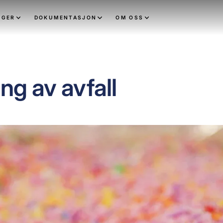
NGER
DOKUMENTASJON
OM OSS
ng av avfall