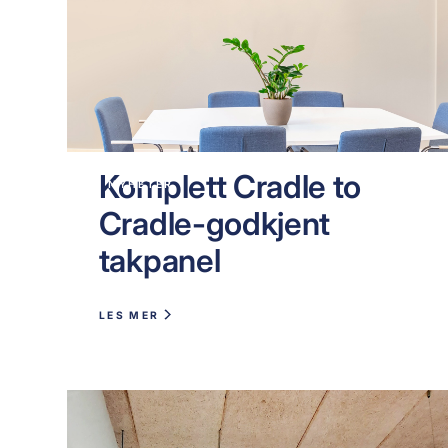
Komplett Cradle to
NYHETER
Cradle-godkjent
takpanel
LES MER