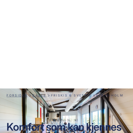
Friskis & Svettis
Katrineholm
FORSIDEN
CASES
FRISKIS & SVETTIS KATRINEHOLM
Komfort som kan kjennes