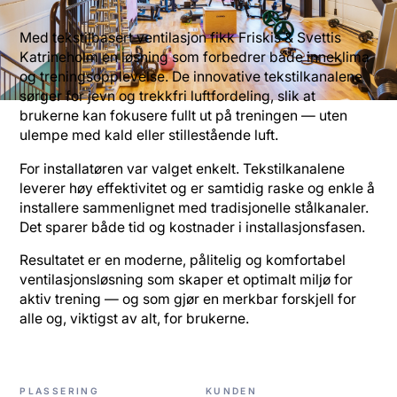
Med tekstilbasert ventilasjon fikk Friskis & Svettis
Katrineholm en løsning som forbedrer både inneklima
og treningsopplevelse. De innovative tekstilkanalene
sørger for jevn og trekkfri luftfordeling, slik at
brukerne kan fokusere fullt ut på treningen — uten
ulempe med kald eller stillestående luft.
For installatøren var valget enkelt. Tekstilkanalene
leverer høy effektivitet og er samtidig raske og enkle å
installere sammenlignet med tradisjonelle stålkanaler.
Det sparer både tid og kostnader i installasjonsfasen.
Resultatet er en moderne, pålitelig og komfortabel
ventilasjonsløsning som skaper et optimalt miljø for
aktiv trening — og som gjør en merkbar forskjell for
alle og, viktigst av alt, for brukerne.
PLASSERING
KUNDEN