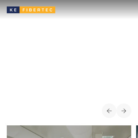
Laboratoriet
Ventilasjon i laboratorier er avgjørende for både sikkerhet og
arbeidsmiljø. Effektiv luftutveksling fjerner skadelige røyk,
partikler og kjemiske stoffer, reduserer risikoen for
eksponering og sikrer stabile temperatur- og trykkforhold.
VESKER FOR
LABORATORIET