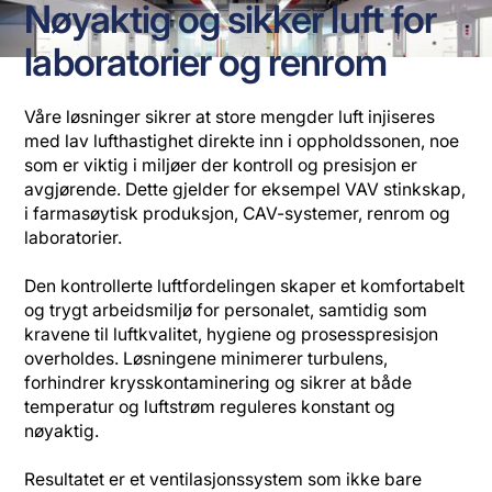
Nøyaktig og sikker luft for
laboratorier og renrom
Våre løsninger sikrer at store mengder luft injiseres
med lav lufthastighet direkte inn i oppholdssonen, noe
som er viktig i miljøer der kontroll og presisjon er
avgjørende. Dette gjelder for eksempel VAV stinkskap,
i farmasøytisk produksjon, CAV-systemer, renrom og
laboratorier.
Den kontrollerte luftfordelingen skaper et komfortabelt
og trygt arbeidsmiljø for personalet, samtidig som
kravene til luftkvalitet, hygiene og prosesspresisjon
overholdes. Løsningene minimerer turbulens,
forhindrer krysskontaminering og sikrer at både
temperatur og luftstrøm reguleres konstant og
nøyaktig.
Resultatet er et ventilasjonssystem som ikke bare