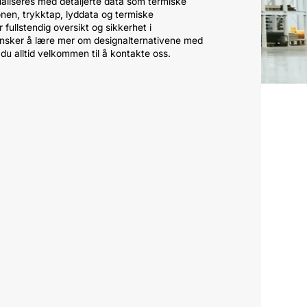
ualiseres med detaljerte data som termiske
onen, trykktap, lyddata og termiske
 fullstendig oversikt og sikkerhet i
ønsker å lære mer om designalternativene med
r du alltid velkommen til å kontakte oss.