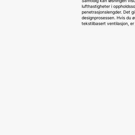
Samtidig kan løsningen vis
lufthastigheter i oppholdss
penetrasjonslengder. Det gir
designprosessen. Hvis du 
tekstilbasert ventilasjon, e