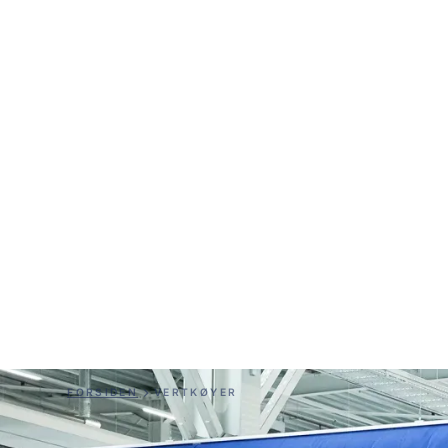
Verktøy for
anskaffelse
Nøyaktige beregninger og raske løsninger for 
prosjekter
FORSIDEN
VERTKØYER