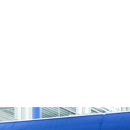
sprosessen
dine 