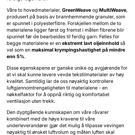
Våre to hovedmaterialer,
GreenWeave
og
MultiWeave
,
produsert på basis av brannhemmende granuler, som
er spunnet i polyesterfibre. Forskjellen mellom de to
materialene ligger først og fremst i måten fibrene blir
spunnet før de bearbeides til ferdig garn. Felles for
begge materialene er en
ekstremt lavt oljeinnhold
så
vel som en
maksimal krympingshastighet på mindre
enn 5%
.
Disse egenskapene er ganske unike og avgjørende for
at vi skal kunne levere vevde tekstilmaterialer av høy
kvalitet. Samtidig lar de oss nøyaktig kontrollere
luftgjennomtrengeligheten til materialene - en
nøkkelfaktor for å oppnå riktig og komfortabel
ventilasjon uten trekk.
Den dyptgående kunnskapen om våre råvarer
kombinert med de høye kravene til våre
underleverandører gjør det mulig å tilpasse vevingen
nøyaktig til ønsket luftvolum og måten luften skal