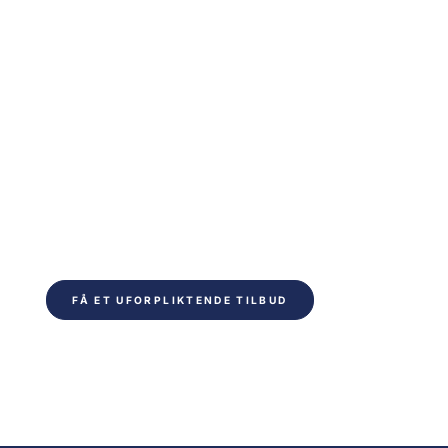
Er du klar for å
optimalisere
inneklimaet ditt?
Klar til å spare tid på ditt neste prosjekt. Fyll ut
skjemaet og bli kontaktet innen 24 timer. Du vil
motta uforpliktende råd fra våre tekniske
eksperter.
FÅ ET UFORPLIKTENDE TILBUD