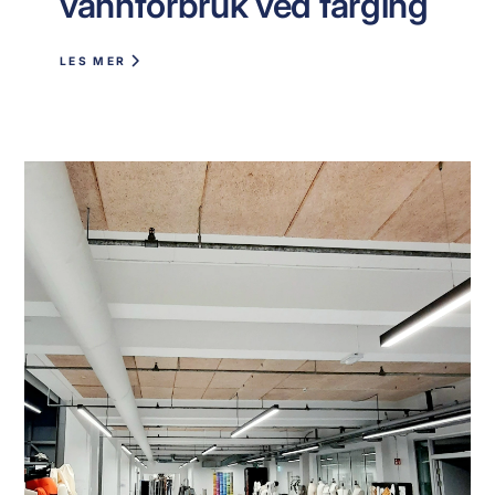
vannforbruk ved farging
LES MER