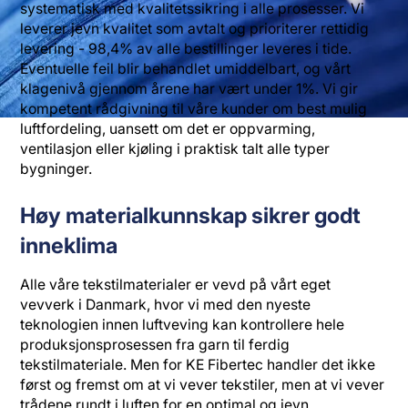
systematisk med kvalitetssikring i alle prosesser. Vi
leverer jevn kvalitet som avtalt og prioriterer rettidig
levering - 98,4% av alle bestillinger leveres i tide.
Eventuelle feil blir behandlet umiddelbart, og vårt
klagenivå gjennom årene har vært under 1%. Vi gir
kompetent rådgivning til våre kunder om best mulig
luftfordeling, uansett om det er oppvarming,
ventilasjon eller kjøling i praktisk talt alle typer
bygninger.
Høy materialkunnskap sikrer godt
inneklima
Alle våre tekstilmaterialer er vevd på vårt eget
vevverk i Danmark, hvor vi med den nyeste
teknologien innen luftveving kan kontrollere hele
produksjonsprosessen fra garn til ferdig
tekstilmateriale. Men for KE Fibertec handler det ikke
først og fremst om at vi vever tekstiler, men at vi vever
trådene rundt i luften for en optimal og jevn