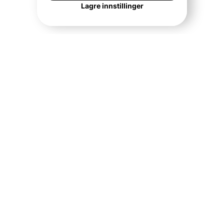
Lagre innstillinger
Er du klar for å
optimalisere
inneklimaet ditt?
Klar til å spare tid på ditt neste prosjekt. Fyll ut
skjemaet og bli kontaktet innen 24 timer. Du vil
motta uforpliktende råd fra våre tekniske
eksperter.
FÅ ET UFORPLIKTENDE TILBUD