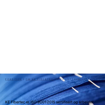
Høy luftkvalitet
Materiell kunnskap sikrer høy luftkvalitet. I KE Fibertec 
jobber vi systematisk med kvalitetssikring i alle 
prosesser. Gjennom avansert bruk av fiberteknologi 
utvikler vi tekstilmateriale for ventilasjon. 
FORSIDEN
OM KE FIBERTEC
HØY LUFTKVALITET
KE Fibertec er ISO 9001:2015 sertifisert og arbeider