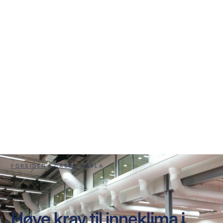
Arla
FORSIDEN
CASES
ARLA
Høye krav til inneklima i