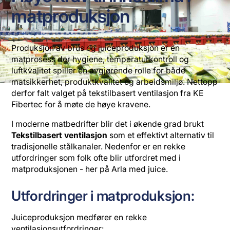
matproduksjon
Produksjon av brus og juiceproduksjon er en
matprosess der hygiene, temperaturkontroll og
luftkvalitet spiller en avgjørende rolle for både
matsikkerhet, produktkvalitet og arbeidsmiljø. Nettopp
derfor falt valget på tekstilbasert ventilasjon fra KE
Fibertec for å møte de høye kravene.
I moderne matbedrifter blir det i økende grad brukt
Tekstilbasert ventilasjon
som et effektivt alternativ til
tradisjonelle stålkanaler. Nedenfor er en rekke
utfordringer som folk ofte blir utfordret med i
matproduksjonen - her på Arla med juice.
Utfordringer i matproduksjon:
Juiceproduksjon medfører en rekke
ventilasjonsutfordringer: