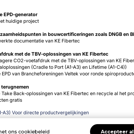
de EPD-generator
et huidige project
rzaamheidspunten in bouwcertificeringen zoals DNGB en
werkte documentatie van KE Fibertec
afdruk met de TBV-oplossingen van KE Fibertec
lagere CO2-voetafdruk met de TBV-oplossingen van KE Fibert
aaloplossingen (Cradle to Port (A1-A3) en Lifetime (A1-C4))
e EPD van Brancheforeningen Veltek voor ronde spiroproduct
r terugnemen
Take Back-oplossingen van KE Fibertec en recycle al het pro
ten gratis
1-A3) Voor directe productvergelijkingen
C4) Berekening van de levensduur
) Circulariteit
met ons cookiebeleid
Accepteer al