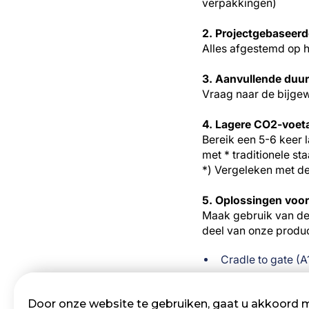
verpakkingen)
2. Projectgebaseer
Alles afgestemd op h
3. Aanvullende duu
Vraag naar de bijge
4. Lagere CO2-voet
Bereik een 5-6 keer 
met * traditionele st
*) Vergeleken met d
5. Oplossingen voo
Maak gebruik van de 
deel van onze produc
Cradle to gate (A
Levensduur (A1-
Hergebruik (D1-D3
Door onze website te gebruiken, gaat u akkoord 