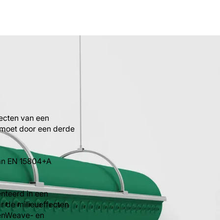
fecten van een
 moet door een derde
van EN 15804+A
nteerd in een
r de milieueffecten
eenWeave- en