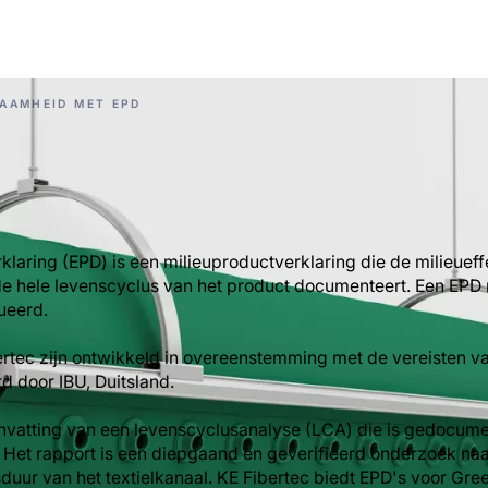
AAMHEID MET EPD
klaring (EPD) is een milieuproductverklaring die de milieuef
e hele levenscyclus van het product documenteert. Een EPD
ueerd.
ertec zijn ontwikkeld in overeenstemming met de vereisten 
d door IBU, Duitsland.
nvatting van een levenscyclusanalyse (LCA) die is gedocume
. Het rapport is een diepgaand en geverifieerd onderzoek naa
uur van het textielkanaal. KE Fibertec biedt EPD's voor Gr