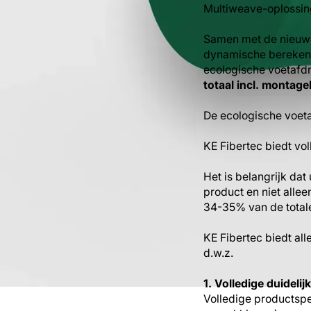
Multiweave-oplossin
Samen met de nieuwe
dynamische berekenin
ecologische voetafdr
totaal incl. montag
De ecologische voet
KE Fibertec biedt vo
Het is belangrijk da
product en niet allee
34-35% van de totale
KE Fibertec biedt al
d.w.z.
1. Volledige duidelij
Volledige productspe