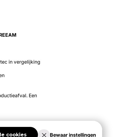
 BREEAM
ec in vergelijking
en
ductieafval. Een
Bewaar instellingen
le cookies