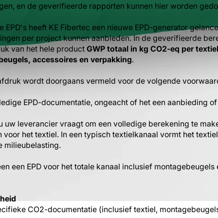
gen, en de geverifieerde rapporten kunnen hier worden ged
 EPD's heeft KE Fibertec een nieuwe EPD-generator gelan
gen per project kunnen aanbieden. In de geverifieerde bere
uk van het hele product
GWP totaal in kg CO2-eq per textiel
ebeugels, accessoires en verpakking
.
afdruk wordt doorgaans vermeld voor de volgende voorwaar
lledige EPD-documentatie, ongeacht of het een aanbieding of e
t u uw leverancier vraagt om een volledige berekening te mak
n voor het textiel. In een typisch textielkanaal vormt het texti
 milieubelasting.
leen een EPD voor het totale kanaal inclusief montagebeugels 
kheid
cifieke CO2-documentatie (inclusief textiel, montagebeugels