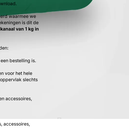
ownload.
ceerd waarmee we
keningen is dit de
kanaal van 1 kg in
den:
en bestelling is.
en voor het hele
eloppervlak slechts
en accessoires,
, accessoires,