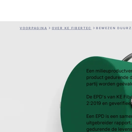
VOORPAGINA
OVER KE FIBERTEC
BEWEZEN DUURZ
Een milieuproductver
product gedurende d
partij worden geëval
De EPD's van KE Fib
2:2019 en geverifieer
Een EPD is een same
uitgebreider rapport
gedurende de levensd