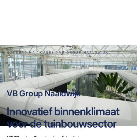
VB Group Naaldwijk
VOORPAGINA
CASES
VB GROUP NAALDWIJK
VB Group Naaldwijk
Innovatief binnenklimaat
voor de tuinbouwsector