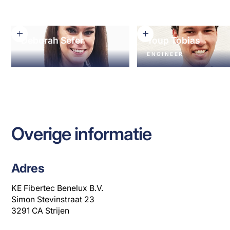
INFO@AA-MONTAGE.NL
INFO@AA-MONTAGE.N
Deborah Sefer
Youp Tobias
ENGINEER
+31 78 6748888
Y.TOBIAS@KE-
FIBERTEC.NL
Overige informatie
Adres
KE Fibertec Benelux B.V.
Simon Stevinstraat 23
3291 CA Strijen