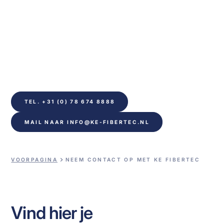
We staan klaar om u te
helpen
Neem contact met ons op als u vragen heeft over 
onze diensten of meer informatie wilt. We zullen 
proberen zo snel mogelijk te reageren.
TEL. +31 (0) 78 674 8888
MAIL NAAR INFO@KE-FIBERTEC.NL
VOORPAGINA
NEEM CONTACT OP MET KE FIBERTEC
Vind hier je