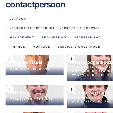
contactpersoon
VERKOOP
VERKOOP KE GREENDUCT / VERKOOP KE GROWAIR
MANAGEMENT
ENGINEERING
SECRETARIAAT
FINANCE
MONTAGE
SERVICE & ONDERHOUD
Hans de Visser
Thea Hoogenboez
TEAMLEIDER SERVICE 
ALGEMEEN DIRECTEUR
ONDERHOUD / PLANNE
WERKVOORBEREIDER
+31 78 6748888
H.DEVISSER@KE-
+31 78 6744650
FIBERTEC.NL
INFO@AA-MONTAGE.N
Eric Bons
Sandra van Doorn
FINANCIËLE
TEAMLEIDER / PLANNER
ADMINISTRATIE / P&O
+31 78 6744650
+31 78 6748888
INFO@AA-MONTAGE.NL
S.VANDOORN@KE-