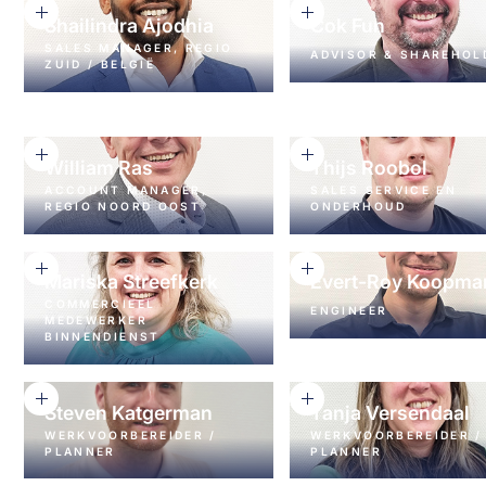
FIBERTEC.NL
Shailindra Ajodhia
Cok Fun
SALES MANAGER, REGIO
ADVISOR & SHAREHOL
ZUID / BELGIË
+31 78 6748888
+31 6 22380168
C.FUN@KE-FIBERTEC.
SHAILINDRA@KE-
FIBERTEC.NL
William Ras
Thijs Roobol
ACCOUNT MANAGER,
SALES SERVICE EN
REGIO NOORD OOST
ONDERHOUD
+31 6 51453516
+31 78 6749100
W.RAS@KE-FIBERTEC.NL
INFO@AA-
SERVICEENONDERHOU
Mariska Streefkerk
Evert-Roy Koopma
COMMERCIEEL
ENGINEER
MEDEWERKER
BINNENDIENST
+31 78 6748888
E.KOOPMANS@KE-
+31 78 6749100
FIBERTEC.NL
INFO@AA-
SERVICEENONDERHOUD.NL
Steven Katgerman
Tanja Versendaal
WERKVOORBEREIDER /
WERKVOORBEREIDER /
PLANNER
PLANNER
+31 78 6744650
+31 78 6744650