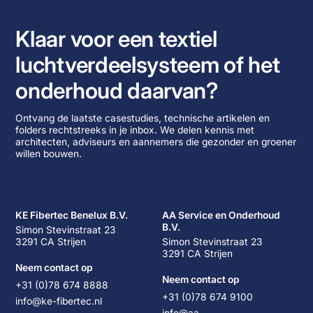
Klaar voor een textiel
luchtverdeelsysteem of het
onderhoud daarvan?
Ontvang de laatste casestudies, technische artikelen en
folders rechtstreeks in je inbox. We delen kennis met
architecten, adviseurs en aannemers die gezonder en groener
willen bouwen.
KE Fibertec Benelux B.V.
AA Service en Onderhoud
B.V.
Simon Stevinstraat 23
3291 CA Strijen
Simon Stevinstraat 23
3291 CA Strijen
Neem contact op
Neem contact op
+31 (0)78 674 8888
+31 (0)78 674 9100
info@ke-fibertec.nl
info@aa-