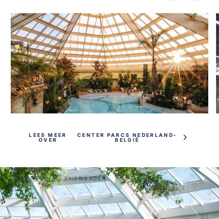
LEES MEER
CENTER PARCS NEDERLAND-
OVER
BELGIË
VOORPAGINA
ZWEMBADEN