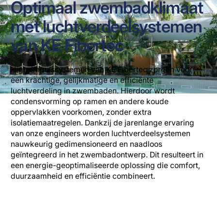
Optimaal zwembadklimaat
met luchtverdeelsystemen
van KE Fibertec
High-impulssystemen van KE Fibertec zorgen voor
een krachtige, gelijkmatige en efficiënte
luchtverdeling in zwembaden. Hierdoor wordt
condensvorming op ramen en andere koude
oppervlakken voorkomen, zonder extra
isolatiemaatregelen. Dankzij de jarenlange ervaring
van onze engineers worden luchtverdeelsystemen
nauwkeurig gedimensioneerd en naadloos
geïntegreerd in het zwembadontwerp. Dit resulteert in
een energie-geoptimaliseerde oplossing die comfort,
duurzaamheid en efficiëntie combineert.