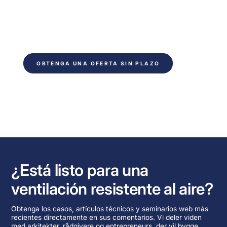
proyecto. Rellene el formulario y póngase en
contacto dentro de 24 horas. Du får
uforpligtende rådgivning fra vores tekniske
experter.
OBTENGA UNA OFERTA SIN PLAZO
¿Está listo para una
ventilación resistente al aire?
Obtenga los casos, artículos técnicos y seminarios web más
recientes directamente en sus comentarios. Vi deler viden
med arkitekter, rådgivere og entrepreneurs, der vil bygge