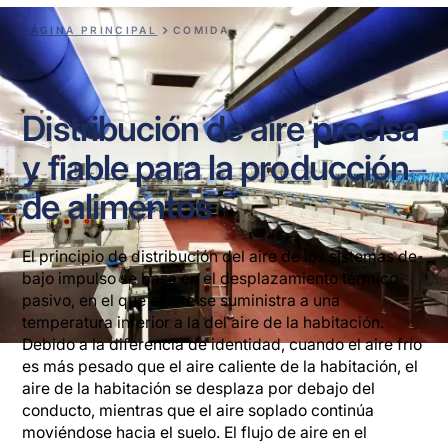
PÁGINA PRINCIPAL
COMIDA
Distribución de aire precisa
y fiable para la producción
de alimentos
El principio de distribución del aire de los sistemas de
bajo impulso se basa en el desplazamiento térmico
pasivo, en el que el aire se suministra a una
temperatura inferior a la del aire de la habitación.
Debido a la diferencia de identidad, cuando el aire frío
es más pesado que el aire caliente de la habitación, el
aire de la habitación se desplaza por debajo del
conducto, mientras que el aire soplado continúa
moviéndose hacia el suelo. El flujo de aire en el