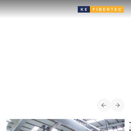
Comida
Evite los problemas de condensación o el crecimiento de
microorganismos con materiales tejidos especiales para salas
de ecualización, refrigeración de procesos,
almacenamientos/terminales, salas altas, etc.
ESTUCHES PARA
COMIDA