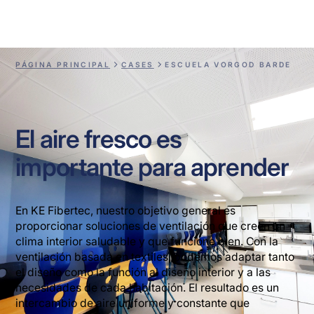
Escuela Vorgod Barde
PÁGINA PRINCIPAL
CASES
ESCUELA VORGOD BARDE
El aire fresco es
importante para aprender
En KE Fibertec, nuestro objetivo general es
proporcionar soluciones de ventilación que creen un
clima interior saludable y que funcione bien. Con la
ventilación basada en textiles, podemos adaptar tanto
el diseño como la función al diseño interior y a las
necesidades de cada habitación. El resultado es un
intercambio de aire uniforme y constante que