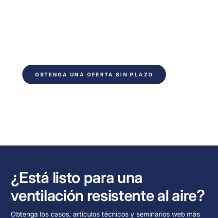
Listo para ahorrar tiempo en tu próximo
proyecto. Rellene el formulario y póngase en
contacto dentro de 24 horas. Du får
uforpligtende rådgivning fra vores tekniske
experter.
OBTENGA UNA OFERTA SIN PLAZO
¿Está listo para una
ventilación resistente al aire?
Obtenga los casos, artículos técnicos y seminarios web más