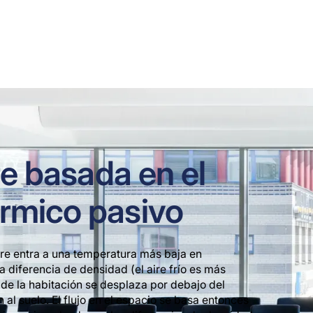
iles 
re basada en el
rmico pasivo
ire entra a una temperatura más baja en
a diferencia de densidad (el aire frío es más
e de la habitación se desplaza por debajo del
 al suelo. El flujo en el espacio se basa entonces