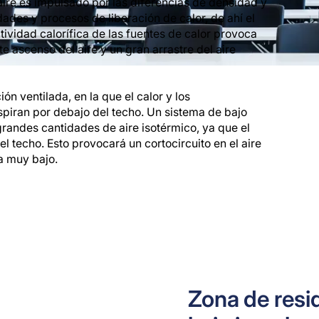
 aire es impulsado por las diferencias de densidad y
ades y procesos de liberación de calor, de ahí el
ividad calorífica de las fuentes de calor provoca
te ascenso del aire y un gran arrastre del aire
ión ventilada, en la que el calor y los
spiran por debajo del techo. Un sistema de bajo
grandes cantidades de aire isotérmico, ya que el
l techo. Esto provocará un cortocircuito en el aire
a muy bajo.
Zona de resi