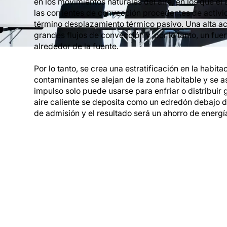
en los movimientos naturales del aire, en los que el
las corrientes de convección procedentes de activid
término desplazamiento térmico pasivo. Una alta act
grandes flujos de convección y, por lo tanto, un fuer
alrededor de la fuente.
Por lo tanto, se crea una estratificación en la habitac
contaminantes se alejan de la zona habitable y se a
impulso solo puede usarse para enfriar o distribuir 
aire caliente se deposita como un edredón debajo de
de admisión y el resultado será un ahorro de energí