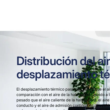
KE Fibertec ofrece KE Interior con canales text
semicirculares o cuartos
Distribución del ai
desplazamiento té
El desplazamiento térmico pasivo significa que el a
comparación con el aire de la habitación. Debido a l
pesado que el aire caliente de la habitación), el air
conducto y el aire de admisión continúa en dirección