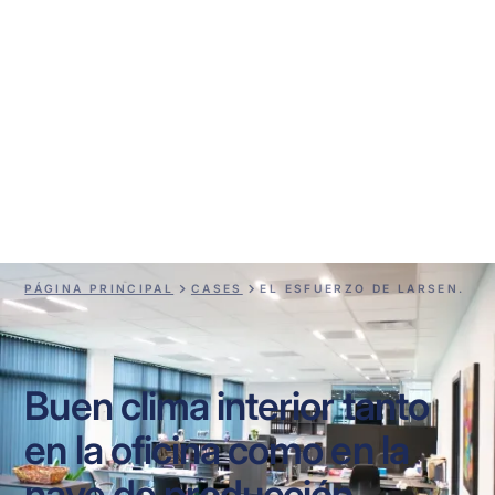
El esfuerzo de Larsen.
PÁGINA PRINCIPAL
CASES
EL ESFUERZO DE LARSEN.
Buen clima interior tanto
en la oficina como en la
nave de producción