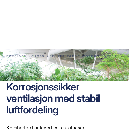
Senter Parcs Woburn
Forest
FORSIDEN
CASES
SENTER PARCS WOBURN FOREST
Korrosjonssikker
ventilasjon med stabil
luftfordeling
KE Fibertec har levert en tekstilbasert