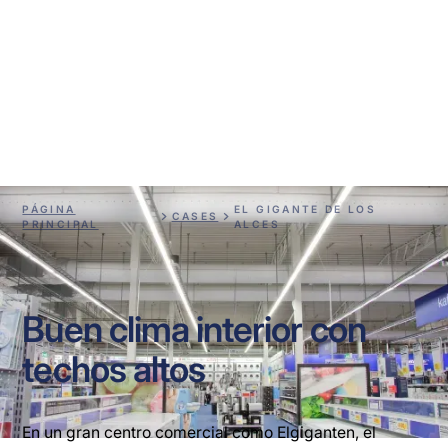
El gigante de los alces
PÁGINA
EL GIGANTE DE LOS
CASES
PRINCIPAL
ALCES
Buen clima interior con
techos altos
En un gran centro comercial como Elgiganten, el