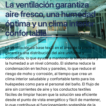
La ventilación garantiza
aire fresco, una humedad
óptima y un clima interior
confortable
La ventilación de base textil en el área de la piscina
garantiza una distribución del aire uniforme y
controlada, lo que ayuda a mantener la temperatura y
la humedad a un nivel cómodo. El sistema reduce la
condensación en techos y paredes, lo que reduce el
riesgo de moho y corrosión, al tiempo que crea un
clima interior saludable y confortable tanto para los
huéspedes como para el personal del baño. El flujo de
aire sin corrientes de aire y los conductos textiles
fáciles de limpiar hacen que la solución sea eficiente
desde el punto de vista energético y fácil de mantener,
lo que contribuye al funcionamiento sostenible de la