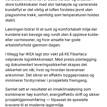
store butikklokaler med stor takhøyde og varierende
kundeflyt er det viktig at luften fordeles jevnt uten
plagsomme trekk, samtidig som temperaturen holdes
stabil.
Løsningen bidrar til et sunt og komfortabelt miljø der
kundene kan bevege seg rundt uten å oppleve kulde-
eller varmesoner, og hvor ansatte har gode
arbeidsforhold gjennom dagen.
I tillegg har IKEA lagt stor vekt på KE Fibertecs
velprøvde logistikkkonsept. Med presis planlegging
og dokumentert leveringssikkerhet skapes det
sikkerhet om når, hvor og hvordan leveranser
ankommer. Det sikrer en effektiv byggeprosess og
minimerer forstyrrelser i prosjektets fremgang.
Samlet sett er resultatet en inneklimaløsning som
kombinerer høy komfort, energieffektiv drift og sikker
prosjektgjennomføring — tilpasset de spesielle
kravene til et moderne lagermiljø.