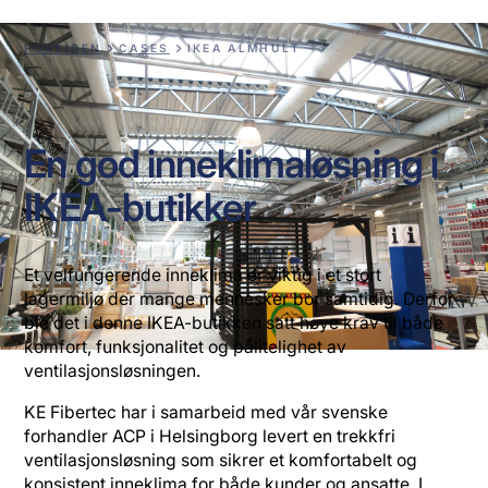
FORSIDEN
CASES
IKEA ALMHULT
En god inneklimaløsning i
IKEA-butikker
Et velfungerende inneklima er viktig i et stort
lagermiljø der mange mennesker bor samtidig. Derfor
ble det i denne IKEA-butikken satt høye krav til både
komfort, funksjonalitet og pålitelighet av
ventilasjonsløsningen.
KE Fibertec har i samarbeid med vår svenske
forhandler ACP i Helsingborg levert en trekkfri
ventilasjonsløsning som sikrer et komfortabelt og
konsistent inneklima for både kunder og ansatte. I