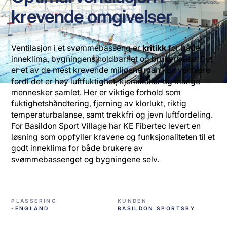
krevende omgivelser
Ventilasjon i et svømmebasseng er
kritikk
for både
inneklima, bygningens holdbarhet og brukerhelse. Det
er et av de mest krevende miljøene man kan ventilere
fordi det er høy luftfuktighet, kjemikalier og mange
mennesker samlet. Her er viktige forhold som
fuktighetshåndtering, fjerning av klorlukt, riktig
temperaturbalanse, samt trekkfri og jevn luftfordeling.
For Basildon Sport Village har KE Fibertec levert en
løsning som oppfyller kravene og funksjonaliteten til et
godt inneklima for både brukere av
svømmebassenget og bygningene selv.
PLASSERING
KUNDEN
-ENGLAND
BASILDON SPORTSBY